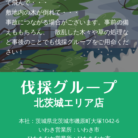
て飛んで・・・
敷地内の木が倒れて・・・
事故につながる場合がございます。事前の備
えももちろん、 散乱した木々や草の処理な
ど事後のことでも伐採グループをご用命くだ
さい！
北茨城エリア店
本社：茨城県北茨城市磯原町大塚1042-6
いわき営業所：いわき市