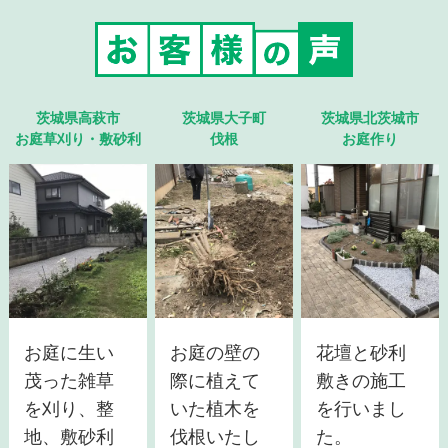
茨城県高萩市
茨城県大子町
茨城県北茨城市
お庭草刈り・敷砂利
伐根
お庭作り
お庭に生い
お庭の壁の
花壇と砂利
茂った雑草
際に植えて
敷きの施工
を刈り、整
いた植木を
を行いまし
地、敷砂利
伐根いたし
た。