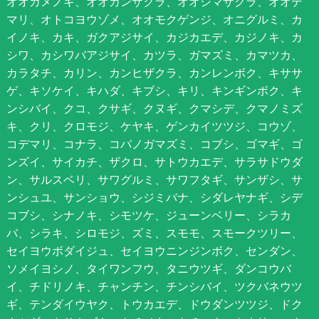
オオカメノキ、オオカンザクラ、オオシマザクラ、オオデ
マリ、オトコヨウゾメ、オオモクゲンジ、オニグルミ、カ
イノキ、カキ、ガクアジサイ、カジカエデ、カジノキ、カ
シワ、カシワバアジサイ、カツラ、ガマズミ、カマツカ、
カラタチ、カリン、カンヒザクラ、カンレンボク、キササ
ゲ、キソケイ、キハダ、キブシ、キリ、キンギンボク、キ
ンシバイ、クコ、クサギ、クヌギ、クマシデ、クマノミズ
キ、クリ、クロモジ、ケヤキ、ゲンカイツツジ、コウゾ、
コデマリ、コナラ、コバノガマズミ、コブシ、ゴマギ、ゴ
ンズイ、サイカチ、ザクロ、サトウカエデ、サラサドウダ
ン、サルスベリ、サワグルミ、サワフタギ、サンザシ、サ
ンシュユ、サンショウ、シジミバナ、シダレヤナギ、シデ
コブシ、シナノキ、シモツケ、ジューンベリー、シラカ
バ、シラキ、シロモジ、ズミ、スモモ、スモークツリー、
セイヨウボダイジュ、セイヨウニンジンボク、センダン、
ソメイヨシノ、タイワンフウ、タニウツギ、ダンコウバ
イ、チドリノキ、チャンチン、チンシバイ、ツクバネウツ
ギ、テンダイウヤク、トウカエデ、ドウダンツツジ、ドク