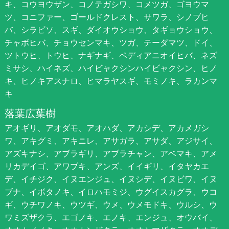
キ、コウヨウザン、コノテガシワ、コメツガ、ゴヨウマ
ツ、コニファー、ゴールドクレスト、サワラ、シノブヒ
バ、シラビソ、スギ、ダイオウショウ、タギョウショウ、
チャボヒバ、チョウセンマキ、ツガ、テーダマツ、ドイ、
ツトウヒ、トウヒ、ナギナギ、ペディアニオイヒバ、ネズ
ミサシ、ハイネズ、ハイビャクシンハイビャクシン、ヒノ
キ、ヒノキアスナロ、ヒマラヤスギ、モミノキ、ラカンマ
キ
落葉広葉樹
アオギリ、アオダモ、アオハダ、アカシデ、アカメガシ
ワ、アキグミ、アキニレ、アサガラ、アサダ、アジサイ、
アズキナシ、アブラギリ、アブラチャン、アベマキ、アメ
リカデイゴ、アワブキ、アンズ、イイギリ、イタヤカエ
デ、イチジク、イヌエンジュ、イヌシデ、イヌビワ、イヌ
ブナ、イボタノキ、イロハモミジ、ウグイスカグラ、ウコ
ギ、ウチワノキ、ウツギ、ウメ、ウメモドキ、ウルシ、ウ
ワミズザクラ、エゴノキ、エノキ、エンジュ、オウバイ、