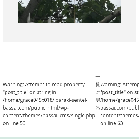
一
Warning
: Attempt to read property
覧
Warning
: Attem
"post_title" on string in
に
"post_title" on st
/home/grace045x018/ibaraki-sentei-
戻
/home/grace045x
bassai.com/public_html/wp-
る
bassai.com/publ
content/themes/bassai_cms/single.php
content/themes/
on line
53
on line
63