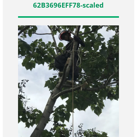
62B3696EFF78-scaled