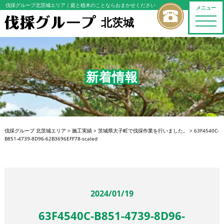
伐採グループ北茨城エリア
｜庭と植木のことならおまかせください
メニュー
北茨城
toggle
naviga
新着情報
伐採グループ 北茨城エリア
>
施工実績
>
茨城県大子町で伐採作業を行いました。
>
63F4540C-
B851-4739-8D96-62B3696EFF78-scaled
2024/01/19
63F4540C-B851-4739-8D96-