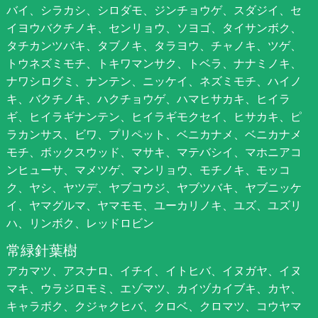
バイ、シラカシ、シロダモ、ジンチョウゲ、スダジイ、セ
イヨウバクチノキ、センリョウ、ソヨゴ、タイサンボク、
タチカンツバキ、タブノキ、タラヨウ、チャノキ、ツゲ、
トウネズミモチ、トキワマンサク、トベラ、ナナミノキ、
ナワシログミ、ナンテン、ニッケイ、ネズミモチ、ハイノ
キ、バクチノキ、ハクチョウゲ、ハマヒサカキ、ヒイラ
ギ、ヒイラギナンテン、ヒイラギモクセイ、ヒサカキ、ピ
ラカンサス、ビワ、プリペット、ベニカナメ、ベニカナメ
モチ、ボックスウッド、マサキ、マテバシイ、マホニアコ
ンヒューサ、マメツゲ、マンリョウ、モチノキ、モッコ
ク、ヤシ、ヤツデ、ヤブコウジ、ヤブツバキ、ヤブニッケ
イ、ヤマグルマ、ヤマモモ、ユーカリノキ、ユズ、ユズリ
ハ、リンボク、レッドロビン
常緑針葉樹
アカマツ、アスナロ、イチイ、イトヒバ、イヌガヤ、イヌ
マキ、ウラジロモミ、エゾマツ、カイヅカイブキ、カヤ、
キャラボク、クジャクヒバ、クロベ、クロマツ、コウヤマ