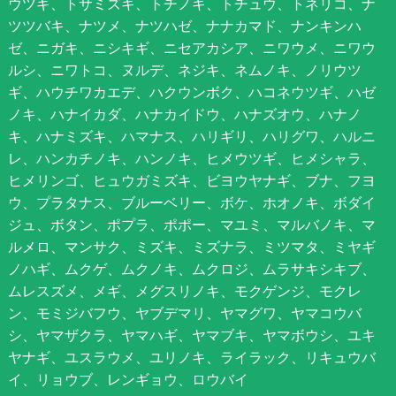
ウツギ、トサミズキ、トチノキ、トチュウ、トネリコ、ナ
ツツバキ、ナツメ、ナツハゼ、ナナカマド、ナンキンハ
ゼ、ニガキ、ニシキギ、ニセアカシア、ニワウメ、ニワウ
ルシ、ニワトコ、ヌルデ、ネジキ、ネムノキ、ノリウツ
ギ、ハウチワカエデ、ハクウンボク、ハコネウツギ、ハゼ
ノキ、ハナイカダ、ハナカイドウ、ハナズオウ、ハナノ
キ、ハナミズキ、ハマナス、ハリギリ、ハリグワ、ハルニ
レ、ハンカチノキ、ハンノキ、ヒメウツギ、ヒメシャラ、
ヒメリンゴ、ヒュウガミズキ、ビヨウヤナギ、ブナ、フヨ
ウ、プラタナス、ブルーベリー、ボケ、ホオノキ、ボダイ
ジュ、ボタン、ポプラ、ポポー、マユミ、マルバノキ、マ
ルメロ、マンサク、ミズキ、ミズナラ、ミツマタ、ミヤギ
ノハギ、ムクゲ、ムクノキ、ムクロジ、ムラサキシキブ、
ムレスズメ、メギ、メグスリノキ、モクゲンジ、モクレ
ン、モミジバフウ、ヤブデマリ、ヤマグワ、ヤマコウバ
シ、ヤマザクラ、ヤマハギ、ヤマブキ、ヤマボウシ、ユキ
ヤナギ、ユスラウメ、ユリノキ、ライラック、リキュウバ
イ、リョウブ、レンギョウ、ロウバイ