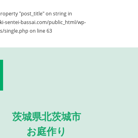
roperty "post_title" on string in
i-sentei-bassai.com/public_html/wp-
s/single.php
on line
63
茨城県北茨城市
お庭作り