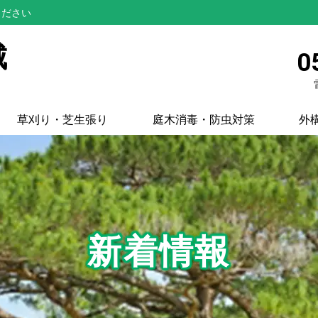
ください
城
0
草刈り・芝生張り
庭木消毒・防虫対策
外
新着情報