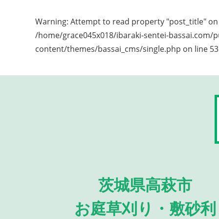
Warning
: Attempt to read property "post_title" on 
/home/grace045x018/ibaraki-sentei-bassai.com/p
content/themes/bassai_cms/single.php
on line
53
茨城県高萩市
お庭草刈り・敷砂利