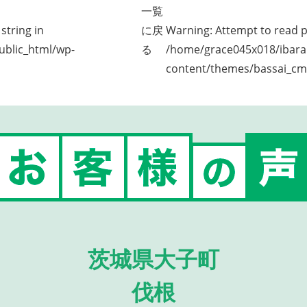
一覧
string in
に戻
Warning
: Attempt to read p
ublic_html/wp-
る
/home/grace045x018/ibarak
content/themes/bassai_cm
茨城県大子町
伐根