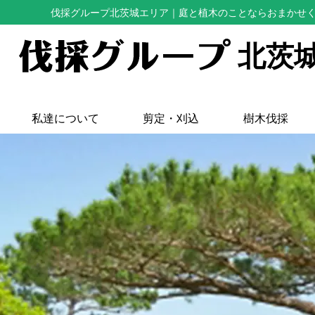
伐採グループ北茨城エリア
｜庭と植木のことならおまかせ
北茨
私達について
剪定・刈込
樹木伐採