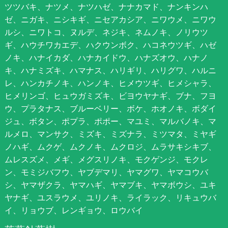
ツツバキ、ナツメ、ナツハゼ、ナナカマド、ナンキンハ
ゼ、ニガキ、ニシキギ、ニセアカシア、ニワウメ、ニワウ
ルシ、ニワトコ、ヌルデ、ネジキ、ネムノキ、ノリウツ
ギ、ハウチワカエデ、ハクウンボク、ハコネウツギ、ハゼ
ノキ、ハナイカダ、ハナカイドウ、ハナズオウ、ハナノ
キ、ハナミズキ、ハマナス、ハリギリ、ハリグワ、ハルニ
レ、ハンカチノキ、ハンノキ、ヒメウツギ、ヒメシャラ、
ヒメリンゴ、ヒュウガミズキ、ビヨウヤナギ、ブナ、フヨ
ウ、プラタナス、ブルーベリー、ボケ、ホオノキ、ボダイ
ジュ、ボタン、ポプラ、ポポー、マユミ、マルバノキ、マ
ルメロ、マンサク、ミズキ、ミズナラ、ミツマタ、ミヤギ
ノハギ、ムクゲ、ムクノキ、ムクロジ、ムラサキシキブ、
ムレスズメ、メギ、メグスリノキ、モクゲンジ、モクレ
ン、モミジバフウ、ヤブデマリ、ヤマグワ、ヤマコウバ
シ、ヤマザクラ、ヤマハギ、ヤマブキ、ヤマボウシ、ユキ
ヤナギ、ユスラウメ、ユリノキ、ライラック、リキュウバ
イ、リョウブ、レンギョウ、ロウバイ