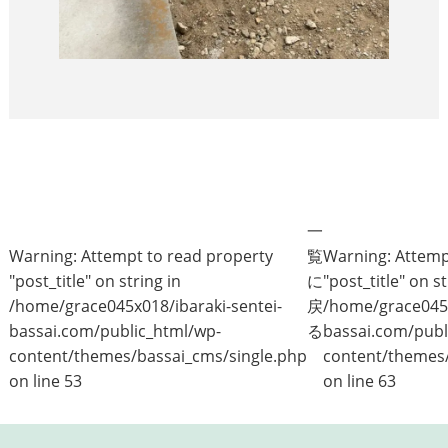
一
Warning
: Attempt to read property
覧
Warning
: Attem
"post_title" on string in
に
"post_title" on st
/home/grace045x018/ibaraki-sentei-
戻
/home/grace045x
bassai.com/public_html/wp-
る
bassai.com/publ
content/themes/bassai_cms/single.php
content/themes/
on line
53
on line
63