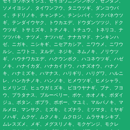
セイヨウボダイジュ、セイヨウニンジンボク、センダン、
ソメイヨシノ、タイワンフウ、タニウツギ、ダンコウバ
イ、チドリノキ、チャンチン、チンシバイ、ツクバネウツ
ギ、テンダイウヤク、トウカエデ、ドウダンツツジ、ドク
ウツギ、トサミズキ、トチノキ、トチュウ、トネリコ、ナ
ツツバキ、ナツメ、ナツハゼ、ナナカマド、ナンキンハ
ゼ、ニガキ、ニシキギ、ニセアカシア、ニワウメ、ニワウ
ルシ、ニワトコ、ヌルデ、ネジキ、ネムノキ、ノリウツ
ギ、ハウチワカエデ、ハクウンボク、ハコネウツギ、ハゼ
ノキ、ハナイカダ、ハナカイドウ、ハナズオウ、ハナノ
キ、ハナミズキ、ハマナス、ハリギリ、ハリグワ、ハルニ
レ、ハンカチノキ、ハンノキ、ヒメウツギ、ヒメシャラ、
ヒメリンゴ、ヒュウガミズキ、ビヨウヤナギ、ブナ、フヨ
ウ、プラタナス、ブルーベリー、ボケ、ホオノキ、ボダイ
ジュ、ボタン、ポプラ、ポポー、マユミ、マルバノキ、マ
ルメロ、マンサク、ミズキ、ミズナラ、ミツマタ、ミヤギ
ノハギ、ムクゲ、ムクノキ、ムクロジ、ムラサキシキブ、
ムレスズメ、メギ、メグスリノキ、モクゲンジ、モクレ