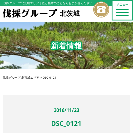
伐採グループ北茨城エリア
｜庭と植木のことならおまかせください
メニュー
北茨城
toggle
naviga
新着情報
伐採グループ 北茨城エリア
>
DSC_0121
2016/11/23
DSC_0121