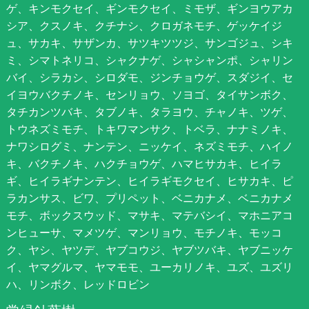
ゲ、キンモクセイ、ギンモクセイ、ミモザ、ギンヨウアカ
シア、クスノキ、クチナシ、クロガネモチ、ゲッケイジ
ュ、サカキ、サザンカ、サツキツツジ、サンゴジュ、シキ
ミ、シマトネリコ、シャクナゲ、シャシャンポ、シャリン
バイ、シラカシ、シロダモ、ジンチョウゲ、スダジイ、セ
イヨウバクチノキ、センリョウ、ソヨゴ、タイサンボク、
タチカンツバキ、タブノキ、タラヨウ、チャノキ、ツゲ、
トウネズミモチ、トキワマンサク、トベラ、ナナミノキ、
ナワシログミ、ナンテン、ニッケイ、ネズミモチ、ハイノ
キ、バクチノキ、ハクチョウゲ、ハマヒサカキ、ヒイラ
ギ、ヒイラギナンテン、ヒイラギモクセイ、ヒサカキ、ピ
ラカンサス、ビワ、プリペット、ベニカナメ、ベニカナメ
モチ、ボックスウッド、マサキ、マテバシイ、マホニアコ
ンヒューサ、マメツゲ、マンリョウ、モチノキ、モッコ
ク、ヤシ、ヤツデ、ヤブコウジ、ヤブツバキ、ヤブニッケ
イ、ヤマグルマ、ヤマモモ、ユーカリノキ、ユズ、ユズリ
ハ、リンボク、レッドロビン