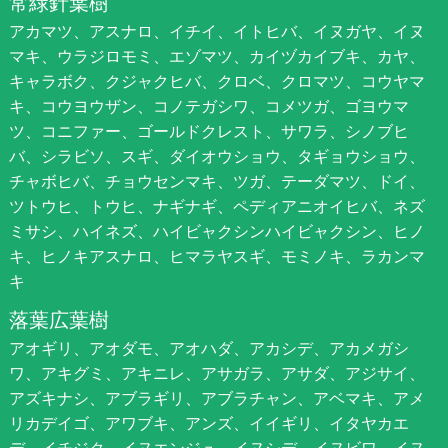
常緑針葉樹
アカマツ、アスナロ、イチイ、イトヒバ、イヌガヤ、イヌ
マキ、ウラジロモミ、エゾマツ、カイヅカイブキ、カヤ、
キャラボク、クジャクヒバ、クロベ、クロマツ、コウヤマ
キ、コウヨウザン、コノテガシワ、コメツガ、ゴヨウマ
ツ、コニファー、ゴールドクレスト、サワラ、シノブヒ
バ、シラビソ、スギ、ダイオウショウ、タギョウショウ、
チャボヒバ、チョウセンマキ、ツガ、テーダマツ、ドイ、
ツトウヒ、トウヒ、ナギナギ、ペディアニオイヒバ、ネズ
ミサシ、ハイネズ、ハイビャクシンハイビャクシン、ヒノ
キ、ヒノキアスナロ、ヒマラヤスギ、モミノキ、ラカンマ
キ
落葉広葉樹
アオギリ、アオダモ、アオハダ、アカシデ、アカメガシ
ワ、アキグミ、アキニレ、アサガラ、アサダ、アジサイ、
アズキナシ、アブラギリ、アブラチャン、アベマキ、アメ
リカデイゴ、アワブキ、アンズ、イイギリ、イタヤカエ
デ、イチジク、イヌエンジュ、イヌシデ、イヌビワ、イヌ