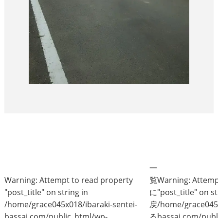
一
Warning
: Attempt to read property
覧
Warning
: Attem
"post_title" on string in
に
"post_title" on st
/home/grace045x018/ibaraki-sentei-
戻
/home/grace045x
bassai.com/public_html/wp-
る
bassai.com/publ