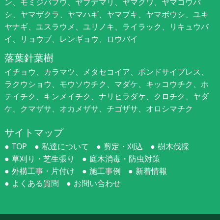
ン、モミジバフウ、ヤブデマリ、ヤマグワ、ヤマコウバ
シ、ヤマザクラ、ヤマハギ、ヤマブキ、ヤマボウシ、ユキ
ヤナギ、ユスラウメ、ユリノキ、ライラック、リキュウバ
イ、リョウブ、レンギョウ、ロウバイ
落葉針葉樹
イチョウ、カラマツ、メタセコイア、ポンドサイプレス、
ラクウショウ、モウソウチク、マダケ、キッコウチク、ホ
テイチク、キンメイチク、ナリヒラダケ、クロチク、ヤダ
ケ、クマザサ、オカメザサ、チゴザサ、オロシマチク
サイトマップ
TOP
私達について
剪定・刈込
樹木伐採
草刈り・芝生張り
庭木消毒・防虫対策
外構工事・片付け
施工事例
新着情報
よくある質問
お問い合わせ