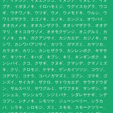
ブナ、イボタノキ、イロハモミジ、ウグイスカグラ、ウコ
ギ、ウチワノキ、ウツギ、ウメ、ウメモドキ、ウルシ、ウ
ワミズザクラ、エゴノキ、エノキ、エンジュ、オウバイ、
オオカメノキ、オオカンザクラ、オオシマザクラ、オオデ
マリ、オトコヨウゾメ、オオモクゲンジ、オニグルミ、カ
イノキ、カキ、ガクアジサイ、カジカエデ、カジノキ、カ
シワ、カシワバアジサイ、カツラ、ガマズミ、カマツカ、
カラタチ、カリン、カンヒザクラ、カンレンボク、キササ
ゲ、キソケイ、キハダ、キブシ、キリ、キンギンボク、キ
ンシバイ、クコ、クサギ、クヌギ、クマシデ、クマノミズ
キ、クリ、クロモジ、ケヤキ、ゲンカイツツジ、コウゾ、
コデマリ、コナラ、コバノガマズミ、コブシ、ゴマギ、ゴ
ンズイ、サイカチ、ザクロ、サトウカエデ、サラサドウダ
ン、サルスベリ、サワグルミ、サワフタギ、サンザシ、サ
ンシュユ、サンショウ、シジミバナ、シダレヤナギ、シデ
コブシ、シナノキ、シモツケ、ジューンベリー、シラカ
バ、シラキ、シロモジ、ズミ、スモモ、スモークツリー、