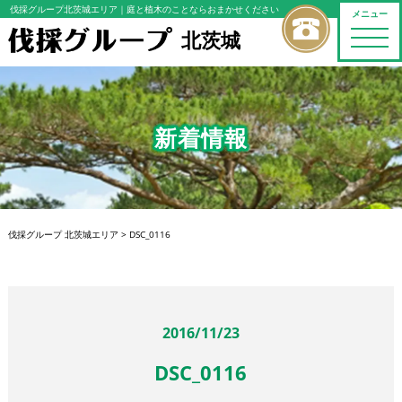
伐採グループ北茨城エリア
｜庭と植木のことならおまかせください
メニュー
北茨城
toggle
naviga
新着情報
伐採グループ 北茨城エリア
>
DSC_0116
2016/11/23
DSC_0116