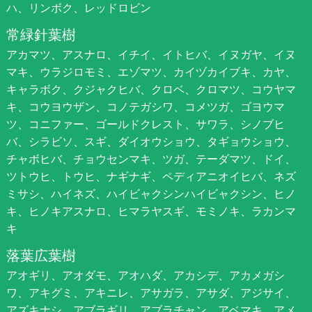
ハ、リンボク、レッドロビン
常緑針葉樹
アカマツ、アスナロ、イチイ、イトヒバ、イヌガヤ、イヌ
マキ、ウラジロモミ、エゾマツ、カイヅカイブキ、カヤ、
キャラボク、クジャクヒバ、クロベ、クロマツ、コウヤマ
キ、コウヨウザン、コノテガシワ、コメツガ、ゴヨウマ
ツ、コニファー、ゴールドクレスト、サワラ、シノブヒ
バ、シラビソ、スギ、ダイオウショウ、タギョウショウ、
チャボヒバ、チョウセンマキ、ツガ、テーダマツ、ドイ、
ツトウヒ、トウヒ、ナギナギ、ペディアニオイヒバ、ネズ
ミサシ、ハイネズ、ハイビャクシンハイビャクシン、ヒノ
キ、ヒノキアスナロ、ヒマラヤスギ、モミノキ、ラカンマ
キ
落葉広葉樹
アオギリ、アオダモ、アオハダ、アカシデ、アカメガシ
ワ、アキグミ、アキニレ、アサガラ、アサダ、アジサイ、
アズキナシ、アブラギリ、アブラチャン、アベマキ、アメ