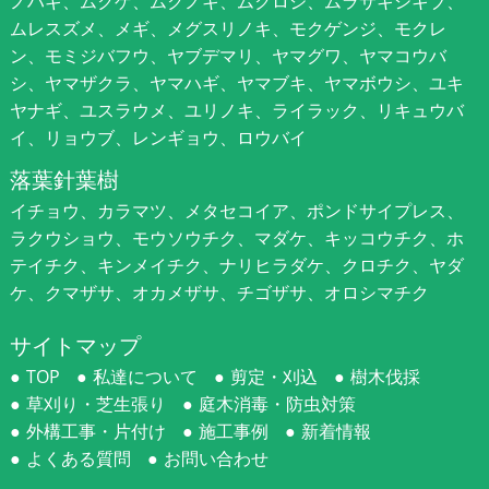
ノハギ、ムクゲ、ムクノキ、ムクロジ、ムラサキシキブ、
ムレスズメ、メギ、メグスリノキ、モクゲンジ、モクレ
ン、モミジバフウ、ヤブデマリ、ヤマグワ、ヤマコウバ
シ、ヤマザクラ、ヤマハギ、ヤマブキ、ヤマボウシ、ユキ
ヤナギ、ユスラウメ、ユリノキ、ライラック、リキュウバ
イ、リョウブ、レンギョウ、ロウバイ
落葉針葉樹
イチョウ、カラマツ、メタセコイア、ポンドサイプレス、
ラクウショウ、モウソウチク、マダケ、キッコウチク、ホ
テイチク、キンメイチク、ナリヒラダケ、クロチク、ヤダ
ケ、クマザサ、オカメザサ、チゴザサ、オロシマチク
サイトマップ
TOP
私達について
剪定・刈込
樹木伐採
草刈り・芝生張り
庭木消毒・防虫対策
外構工事・片付け
施工事例
新着情報
よくある質問
お問い合わせ