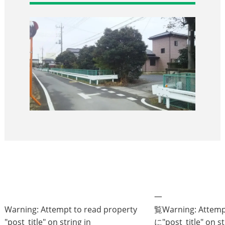
一
Warning
: Attempt to read property
覧
Warning
: Attem
"post_title" on string in
に
"post_title" on st