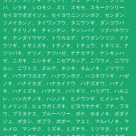
バ、シラキ、シロモジ、ズミ、スモモ、スモークツリー、
セイヨウボダイジュ、セイヨウニンジンボク、センダン、
ソメイヨシノ、タイワンフウ、タニウツギ、ダンコウバ
イ、チドリノキ、チャンチン、チンシバイ、ツクバネウツ
ギ、テンダイウヤク、トウカエデ、ドウダンツツジ、ドク
ウツギ、トサミズキ、トチノキ、トチュウ、トネリコ、ナ
ツツバキ、ナツメ、ナツハゼ、ナナカマド、ナンキンハ
ゼ、ニガキ、ニシキギ、ニセアカシア、ニワウメ、ニワウ
ルシ、ニワトコ、ヌルデ、ネジキ、ネムノキ、ノリウツ
ギ、ハウチワカエデ、ハクウンボク、ハコネウツギ、ハゼ
ノキ、ハナイカダ、ハナカイドウ、ハナズオウ、ハナノ
キ、ハナミズキ、ハマナス、ハリギリ、ハリグワ、ハルニ
レ、ハンカチノキ、ハンノキ、ヒメウツギ、ヒメシャラ、
ヒメリンゴ、ヒュウガミズキ、ビヨウヤナギ、ブナ、フヨ
ウ、プラタナス、ブルーベリー、ボケ、ホオノキ、ボダイ
ジュ、ボタン、ポプラ、ポポー、マユミ、マルバノキ、マ
ルメロ、マンサク、ミズキ、ミズナラ、ミツマタ、ミヤギ