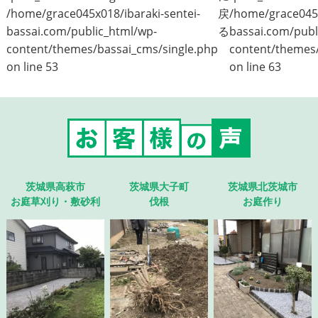
/home/grace045x018/ibaraki-sentei-
戻
/home/grace045x
bassai.com/public_html/wp-
る
bassai.com/publ
content/themes/bassai_cms/single.php
content/themes/
on line
53
on line
63
茨城県高萩市
茨城県大子町
茨城県北茨城市
お庭草刈り・敷砂利
伐根
お庭作り