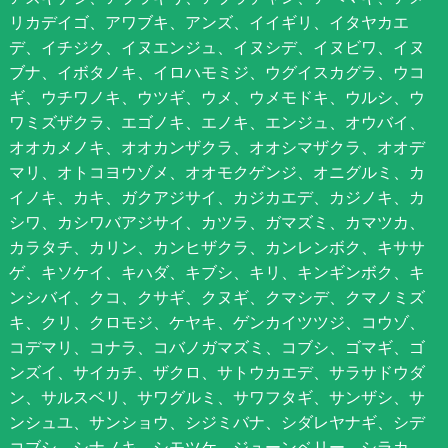
リカデイゴ、アワブキ、アンズ、イイギリ、イタヤカエ
デ、イチジク、イヌエンジュ、イヌシデ、イヌビワ、イヌ
ブナ、イボタノキ、イロハモミジ、ウグイスカグラ、ウコ
ギ、ウチワノキ、ウツギ、ウメ、ウメモドキ、ウルシ、ウ
ワミズザクラ、エゴノキ、エノキ、エンジュ、オウバイ、
オオカメノキ、オオカンザクラ、オオシマザクラ、オオデ
マリ、オトコヨウゾメ、オオモクゲンジ、オニグルミ、カ
イノキ、カキ、ガクアジサイ、カジカエデ、カジノキ、カ
シワ、カシワバアジサイ、カツラ、ガマズミ、カマツカ、
カラタチ、カリン、カンヒザクラ、カンレンボク、キササ
ゲ、キソケイ、キハダ、キブシ、キリ、キンギンボク、キ
ンシバイ、クコ、クサギ、クヌギ、クマシデ、クマノミズ
キ、クリ、クロモジ、ケヤキ、ゲンカイツツジ、コウゾ、
コデマリ、コナラ、コバノガマズミ、コブシ、ゴマギ、ゴ
ンズイ、サイカチ、ザクロ、サトウカエデ、サラサドウダ
ン、サルスベリ、サワグルミ、サワフタギ、サンザシ、サ
ンシュユ、サンショウ、シジミバナ、シダレヤナギ、シデ
コブシ、シナノキ、シモツケ、ジューンベリー、シラカ