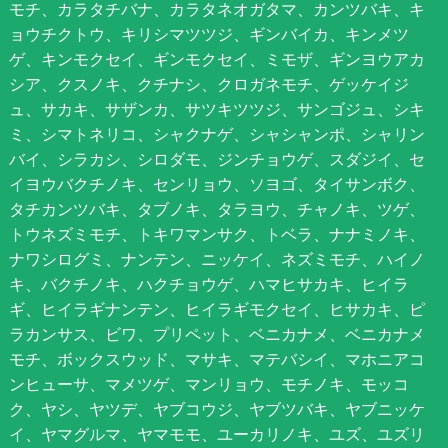
モチ、カラタチバナ、カラタネオガタマ、カンツバキ、キ
ョウチクトウ、キリシマツツジ、ギンバイカ、キンメツ
ゲ、キンモクセイ、ギンモクセイ、ミモザ、ギンヨウアカ
シア、クスノキ、クチナシ、クロガネモチ、ゲッケイジ
ュ、サカキ、サザンカ、サツキツツジ、サンゴジュ、シキ
ミ、シマトネリコ、シャクナゲ、シャシャンポ、シャリン
バイ、シラカシ、シロダモ、ジンチョウゲ、スダジイ、セ
イヨウバクチノキ、センリョウ、ソヨゴ、タイサンボク、
タチカンツバキ、タブノキ、タラヨウ、チャノキ、ツゲ、
トウネズミモチ、トキワマンサク、トベラ、ナナミノキ、
ナワシログミ、ナンテン、ニッケイ、ネズミモチ、ハイノ
キ、バクチノキ、ハクチョウゲ、ハマヒサカキ、ヒイラ
ギ、ヒイラギナンテン、ヒイラギモクセイ、ヒサカキ、ピ
ラカンサス、ビワ、プリペット、ベニカナメ、ベニカナメ
モチ、ボックスウッド、マサキ、マテバシイ、マホニアコ
ンヒューサ、マメツゲ、マンリョウ、モチノキ、モッコ
ク、ヤシ、ヤツデ、ヤブコウジ、ヤブツバキ、ヤブニッケ
イ、ヤマグルマ、ヤマモモ、ユーカリノキ、ユズ、ユズリ