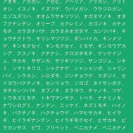
アオキ、アカガシ、アセビ、アベリア、アラカシ、アリド
オシ、イスノキ、イヌツゲ、ウバメガシ、ウラジロガシ、
エゾユズリハ、オオムラサキツツジ、オガタマノキ、オタ
フクナンテン、オリーブ、カクレミノ、カゴノキ、カナメ
モチ、カラタチバナ、カラタネオガタマ、カンツバキ、キ
ョウチクトウ、キリシマツツジ、ギンバイカ、キンメツ
ゲ、キンモクセイ、ギンモクセイ、ミモザ、ギンヨウアカ
シア、クスノキ、クチナシ、クロガネモチ、ゲッケイジ
ュ、サカキ、サザンカ、サツキツツジ、サンゴジュ、シキ
ミ、シマトネリコ、シャクナゲ、シャシャンポ、シャリン
バイ、シラカシ、シロダモ、ジンチョウゲ、スダジイ、セ
イヨウバクチノキ、センリョウ、ソヨゴ、タイサンボク、
タチカンツバキ、タブノキ、タラヨウ、チャノキ、ツゲ、
トウネズミモチ、トキワマンサク、トベラ、ナナミノキ、
ナワシログミ、ナンテン、ニッケイ、ネズミモチ、ハイノ
キ、バクチノキ、ハクチョウゲ、ハマヒサカキ、ヒイラ
ギ、ヒイラギナンテン、ヒイラギモクセイ、ヒサカキ、ピ
ラカンサス、ビワ、プリペット、ベニカナメ、ベニカナメ