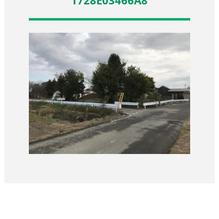
1728E03466A8