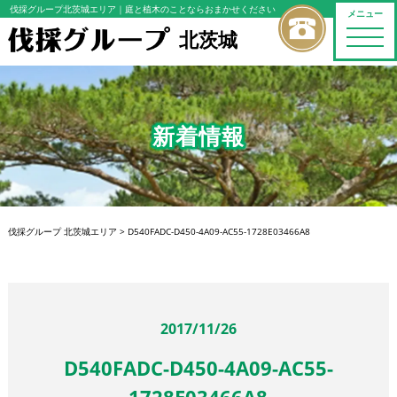
伐採グループ北茨城エリア
｜庭と植木のことならおまかせください
メニュー
北茨城
toggle
naviga
新着情報
伐採グループ 北茨城エリア
>
D540FADC-D450-4A09-AC55-1728E03466A8
2017/11/26
D540FADC-D450-4A09-AC55-