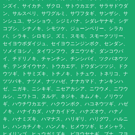
ンズイ、サイカチ、ザクロ、サトウカエデ、サラサドウダ
ン、サルスベリ、サワグルミ、サワフタギ、サンザシ、サ
ンシュユ、サンショウ、シジミバナ、シダレヤナギ、シデ
コブシ、シナノキ、シモツケ、ジューンベリー、シラカ
バ、シラキ、シロモジ、ズミ、スモモ、スモークツリー、
セイヨウボダイジュ、セイヨウニンジンボク、センダン、
ソメイヨシノ、タイワンフウ、タニウツギ、ダンコウバ
イ、チドリノキ、チャンチン、チンシバイ、ツクバネウツ
ギ、テンダイウヤク、トウカエデ、ドウダンツツジ、ドク
ウツギ、トサミズキ、トチノキ、トチュウ、トネリコ、ナ
ツツバキ、ナツメ、ナツハゼ、ナナカマド、ナンキンハ
ゼ、ニガキ、ニシキギ、ニセアカシア、ニワウメ、ニワウ
ルシ、ニワトコ、ヌルデ、ネジキ、ネムノキ、ノリウツ
ギ、ハウチワカエデ、ハクウンボク、ハコネウツギ、ハゼ
ノキ、ハナイカダ、ハナカイドウ、ハナズオウ、ハナノ
キ、ハナミズキ、ハマナス、ハリギリ、ハリグワ、ハルニ
レ、ハンカチノキ、ハンノキ、ヒメウツギ、ヒメシャラ、
ヒメリンゴ、ヒュウガミズキ、ビヨウヤナギ、ブナ、フヨ