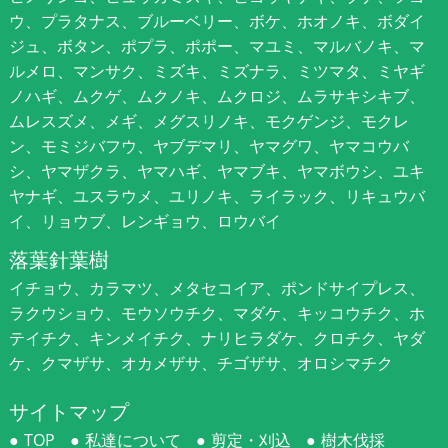
ウ、プラタナス、ブルーベリー、ボケ、ホオノキ、ボダイ
ジュ、ボタン、ポプラ、ポポー、マユミ、マルバノキ、マ
ルメロ、マンサク、ミズキ、ミズナラ、ミツマタ、ミヤギ
ノハギ、ムクゲ、ムクノキ、ムクロジ、ムラサキシキブ、
ムレスズメ、メギ、メグスリノキ、モクゲンジ、モクレ
ン、モミジバフウ、ヤブデマリ、ヤマグワ、ヤマコウバ
シ、ヤマザクラ、ヤマハギ、ヤマブキ、ヤマボウシ、ユキ
ヤナギ、ユスラウメ、ユリノキ、ライラック、リキュウバ
イ、リョウブ、レンギョウ、ロウバイ
落葉針葉樹
イチョウ、カラマツ、メタセコイア、ポンドサイプレス、
ラクウショウ、モウソウチク、マダケ、キッコウチク、ホ
テイチク、キンメイチク、ナリヒラダケ、クロチク、ヤダ
ケ、クマザサ、オカメザサ、チゴザサ、オロシマチク
サイトマップ
TOP
私達について
剪定・刈込
樹木伐採