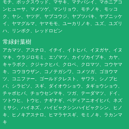
モチ、ボックスウッド、マサキ、マテバシイ、マホニアコ
ンヒューサ、マメツゲ、マンリョウ、モチノキ、モッコ
ク、ヤシ、ヤツデ、ヤブコウジ、ヤブツバキ、ヤブニッケ
イ、ヤマグルマ、ヤマモモ、ユーカリノキ、ユズ、ユズリ
ハ、リンボク、レッドロビン
常緑針葉樹
アカマツ、アスナロ、イチイ、イトヒバ、イヌガヤ、イヌ
マキ、ウラジロモミ、エゾマツ、カイヅカイブキ、カヤ、
キャラボク、クジャクヒバ、クロベ、クロマツ、コウヤマ
キ、コウヨウザン、コノテガシワ、コメツガ、ゴヨウマ
ツ、コニファー、ゴールドクレスト、サワラ、シノブヒ
バ、シラビソ、スギ、ダイオウショウ、タギョウショウ、
チャボヒバ、チョウセンマキ、ツガ、テーダマツ、ドイ、
ツトウヒ、トウヒ、ナギナギ、ペディアニオイヒバ、ネズ
ミサシ、ハイネズ、ハイビャクシンハイビャクシン、ヒノ
キ、ヒノキアスナロ、ヒマラヤスギ、モミノキ、ラカンマ
キ