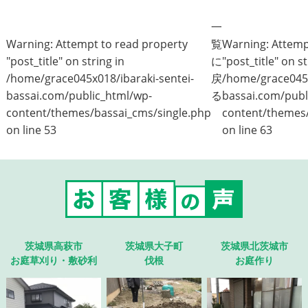
一
Warning
: Attempt to read property
覧
Warning
: Attem
"post_title" on string in
に
"post_title" on st
/home/grace045x018/ibaraki-sentei-
戻
/home/grace045x
bassai.com/public_html/wp-
る
bassai.com/publ
content/themes/bassai_cms/single.php
content/themes/
on line
53
on line
63
茨城県高萩市
茨城県大子町
茨城県北茨城市
お庭草刈り・敷砂利
伐根
お庭作り