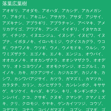
落葉広葉樹
アオギリ、アオダモ、アオハダ、アカシデ、アカメガシ
ワ、アキグミ、アキニレ、アサガラ、アサダ、アジサイ、
アズキナシ、アブラギリ、アブラチャン、アベマキ、アメ
リカデイゴ、アワブキ、アンズ、イイギリ、イタヤカエ
デ、イチジク、イヌエンジュ、イヌシデ、イヌビワ、イヌ
ブナ、イボタノキ、イロハモミジ、ウグイスカグラ、ウコ
ギ、ウチワノキ、ウツギ、ウメ、ウメモドキ、ウルシ、ウ
ワミズザクラ、エゴノキ、エノキ、エンジュ、オウバイ、
オオカメノキ、オオカンザクラ、オオシマザクラ、オオデ
マリ、オトコヨウゾメ、オオモクゲンジ、オニグルミ、カ
イノキ、カキ、ガクアジサイ、カジカエデ、カジノキ、カ
シワ、カシワバアジサイ、カツラ、ガマズミ、カマツカ、
カラタチ、カリン、カンヒザクラ、カンレンボク、キササ
ゲ、キソケイ、キハダ、キブシ、キリ、キンギンボク、キ
ンシバイ、クコ、クサギ、クヌギ、クマシデ、クマノミズ
キ、クリ、クロモジ、ケヤキ、ゲンカイツツジ、コウゾ、
コデマリ、コナラ、コバノガマズミ、コブシ、ゴマギ、ゴ